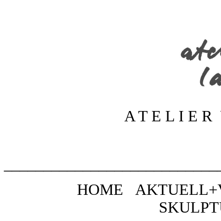
A T E L I E R
___________________________
HOME
AKTUELL
SKULPT