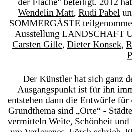
der Fläche" beteiligt. 2012 h
Wendelin Matt
,
Rudi Pabel
u
SOMMERGÄSTE teilgenommen. 2
Ausstellung LANDSCHAFT UN
Carsten Gille
,
Dieter Konsek
,
R
P
Der Künstler hat sich ganz d
Ausgangspunkt ist für ihn imm
entstehen dann die Entwürfe für
Grundthema sind „Orte“ - Städte
vermitteln Weite, Schönheit und
um Verlorenes. Förch schrieb 2