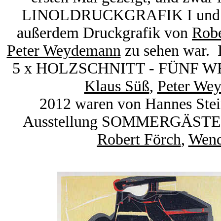
LINOLDRUCKGRAFIK I und 
außerdem Druckgrafik von
Robe
Peter Weydemann
zu sehen war
. 
5 x HOLZSCHNITT - FÜNF WEGE 
Klaus Süß
,
Peter We
2012 waren von Hannes Stein
Ausstellung SOMMERGÄSTE zu
Robert Förch
,
Wend