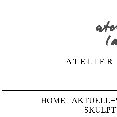
A T E L I E R
___________________________
HOME
AKTUELL
SKULPT