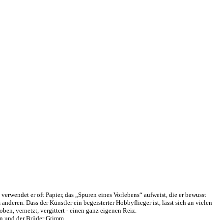
verwendet er oft Papier, das „Spuren eines Vorlebens“ aufweist, die er bewusst
deren. Dass der Künstler ein begeisterter Hobbyflieger ist, lässt sich an vielen
ben, vernetzt, vergittert - einen ganz eigenen Reiz.
en und der Brüder Grimm.