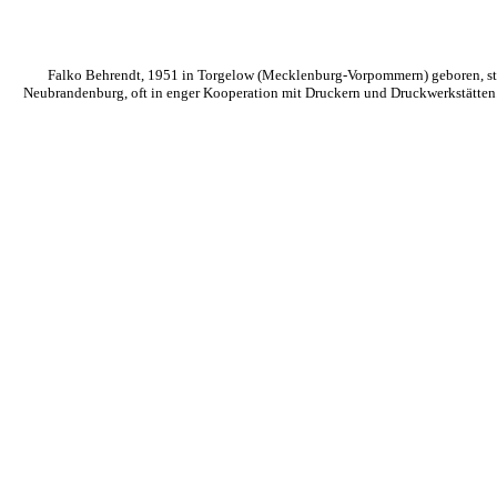
Falko Behrendt,
1951 in Torgelow (Mecklenburg-Vorpommern) geboren, studi
Neubrandenburg, oft in enger Kooperation mit Druckern und Druckwerkstätten. S