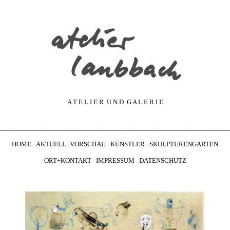
A T E L I E R U N D G A L E R I E
________________________________________________________________
HOME
AKTUELL+VORSCHAU
KÜNSTLER
SKULPTURENGARTEN
ORT+KONTAKT
IMPRESSUM
DATENSCHUTZ