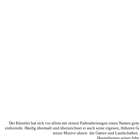
Der Künstler hat sich vor allem mit seinen Farbradierungen einen Namen gemach
einbezieht. Häufig übermalt und überzeichnet er auch seine eigenen, früheren Gr
seiner Motive ahnen: die Gärten und Landschaften se
Hauptthemen seiner Arbe