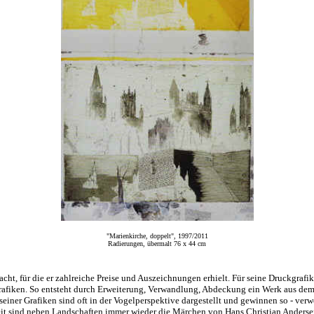
"Marienkirche, doppelt", 1997/2011
Radierungen, übermalt 76 x 44 cm
t, für die er zahlreiche Preise und Auszeichnungen erhielt. Für seine Druckgrafik 
afiken. So entsteht durch Erweiterung, Verwandlung, Abdeckung ein Werk aus dem an
iner Grafiken sind oft in der Vogelperspektive dargestellt und gewinnen so - verwo
it sind neben Landschaften immer wieder die Märchen von Hans Christian Anders