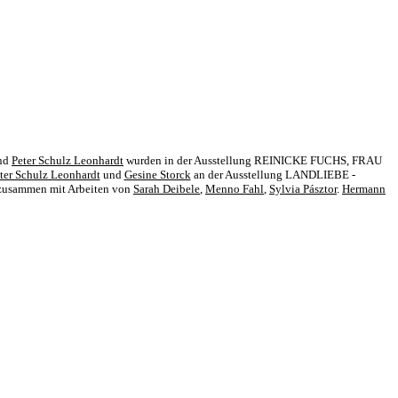
nd
Peter Schulz Leonhardt
wurden in der Ausstellung REINICKE FUCHS, FRAU
ter Schulz Leonhardt
und
Gesine Storck
an der Ausstellung LANDLIEBE -
zusammen mit Arbeiten von
Sarah Deibele
,
Menno Fahl
,
Sylvia Pásztor
.
Hermann