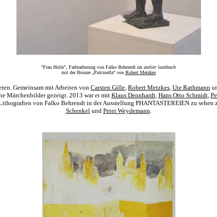
"Frau Holle", Farbradierung von Falko Behrendt im
atelier laubbach
mit der Bronze „Pulcinella“ von
Robert Metzkes
eten. Gemeinsam mit Arbeiten von
Carsten Gille
,
Robert Metzkes
,
Ute Rathmann
u
Märchenbilder gezeigt.
2013 war er mit
Klaus Dennhardt
,
Hans Otto Schmidt
,
Pe
hografien von Falko Behrendt in der Ausstellung PHANTASTEREIEN zu sehen 
Schenkel
und
Peter Weydemann
.