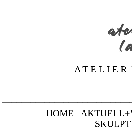
A T E L I E R
___________________________
HOME
AKTUELL
SKULPT